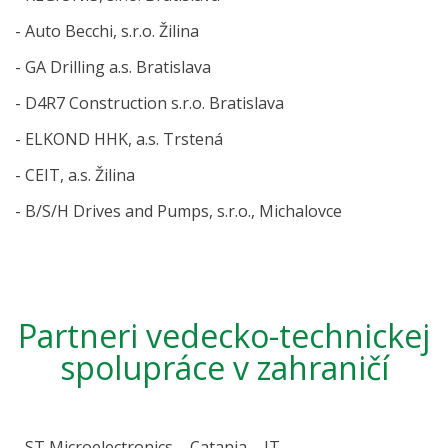
- Auto Becchi, s.r.o. Žilina
- GA Drilling a.s. Bratislava
- D4R7 Construction s.r.o. Bratislava
- ELKOND HHK, a.s. Trstená
- CEIT, a.s. Žilina
- B/S/H Drives and Pumps, s.r.o., Michalovce
Partneri vedecko-technickej
spolupráce v zahraničí
- ST Microelectronics – Catania – IT