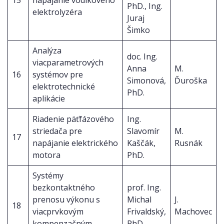
PhD., Ing.
elektrolyzéra
Juraj
Šimko
Analýza
doc. Ing.
viacparametrových
Anna
M.
16
systémov pre
Simonová,
Ďuroška
elektrotechnické
PhD.
aplikácie
Riadenie päťfázového
Ing.
striedača pre
Slavomír
M.
17
napájanie elektrického
Kaščák,
Rusnák
motora
PhD.
Systémy
bezkontaktného
prof. Ing.
prenosu výkonu s
Michal
J.
18
viacprvkovým
Frivaldský,
Machovec
kompenzačným
PhD.