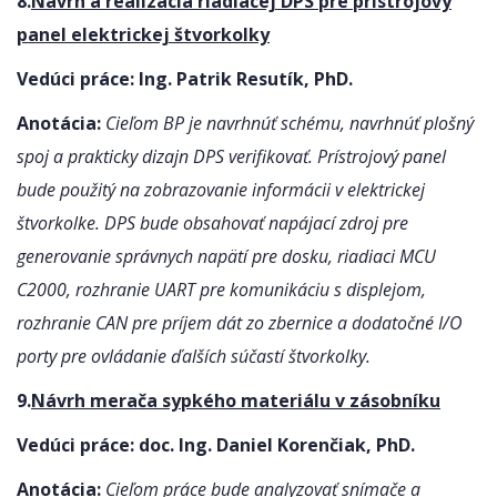
8.
Návrh a realizácia riadiacej DPS pre prístrojový
panel elektrickej štvorkolky
Vedúci práce:
Ing. Patrik Resutík, PhD.
Anotácia:
Cieľom BP je navrhnúť schému, navrhnúť plošný
spoj a prakticky dizajn DPS verifikovať. Prístrojový panel
bude použitý na zobrazovanie informácii v elektrickej
štvorkolke. DPS bude obsahovať napájací zdroj pre
generovanie správnych napätí pre dosku, riadiaci MCU
C2000, rozhranie UART pre komunikáciu s displejom,
rozhranie CAN pre príjem dát zo zbernice a dodatočné I/O
porty pre ovládanie ďalších súčastí štvorkolky.
9.
Návrh merača sypkého materiálu v zásobníku
Vedúci práce: doc. Ing. Daniel Korenčiak, PhD.
Anotácia:
Cieľom práce bude analyzovať snímače a