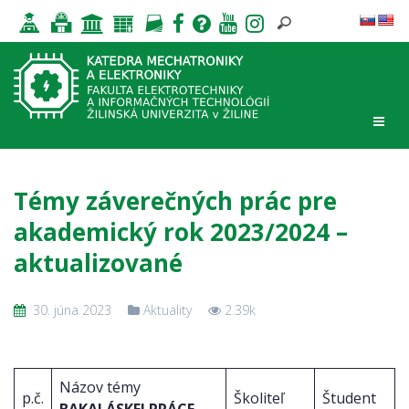
Témy záverečných prác pre
akademický rok 2023/2024 –
aktualizované
30. júna 2023
Aktuality
2.39k
Názov témy
p.č.
Školiteľ
Študent
BAKALÁSKEJ PRÁCE