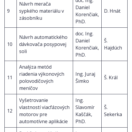
doc. Ing.
Návrh merača
Daniel
9
sypkého materiálu v
D. Hnát
Korenčiak,
zásobníku
PhD.
doc. Ing.
Návrh automatického
Daniel
Š.
10
dávkovača posypovej
Korenčiak,
Hajdúch
soli
PhD.
Analýza metód
riadenia výkonových
Ing. Juraj
11
Š. Král
polovodičových
Šimko
meničov
Vyšetrovanie
Ing.
vlastností viacfázových
Slavomír
Š.
12
motorov pre
Kaščák,
Sekerka
automotívne aplikácie
PhD.