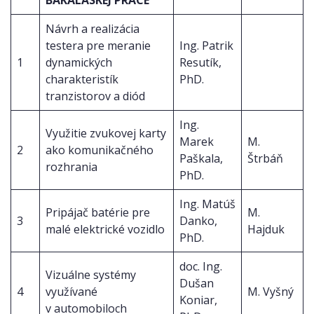
Návrh a realizácia
testera pre meranie
Ing. Patrik
1
dynamických
Resutík,
charakteristík
PhD.
tranzistorov a diód
Ing.
Využitie zvukovej karty
Marek
M.
2
ako komunikačného
Paškala,
Štrbáň
rozhrania
PhD.
Ing. Matúš
Pripájač batérie pre
M.
3
Danko,
malé elektrické vozidlo
Hajduk
PhD.
doc. Ing.
Vizuálne systémy
Dušan
4
využívané
M. Vyšný
Koniar,
v automobiloch