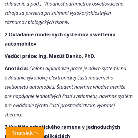
chladenie a pod.). Vhodnosť parametrov osvetľovacieho
zdroja sa preveria pri snímaní vysokorýchlostných
záznamov biologických tkanív.
2.
Ovládanie moderných systémov osvetlenia
automobilov
Vedúci práce: Ing. Matúš Danko, PhD.
Anotácia:
Cieľom diplomovej práce je návrh systému na
ovládanie výkonovej elektronickej časti moderného
svetlometu automobilu. Študent navrhne vhodné meniče
pre napájanie jednotlivých častí svetlometu, navrhne systém
pre ovládanie týchto častí prostredníctvom vybranej
zbernice.
3.
Využitie robotického ramena v jednoduchých
Translate »
priemyselných aplikáciách