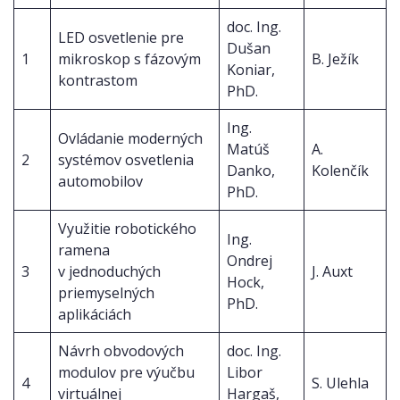
doc. Ing.
LED osvetlenie pre
Dušan
1
mikroskop s fázovým
B. Ježík
Koniar,
kontrastom
PhD.
Ing.
Ovládanie moderných
Matúš
A.
2
systémov osvetlenia
Danko,
Kolenčík
automobilov
PhD.
Využitie robotického
Ing.
ramena
Ondrej
3
v jednoduchých
J. Auxt
Hock,
priemyselných
PhD.
aplikáciách
Návrh obvodových
doc. Ing.
modulov pre výučbu
Libor
4
S. Ulehla
virtuálnej
Hargaš,