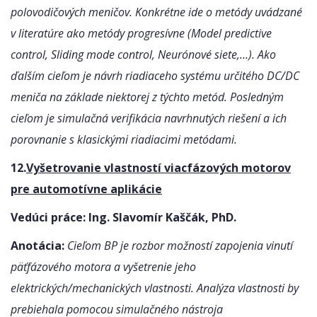
polovodičových meničov. Konkrétne ide o metódy uvádzané
v literatúre ako metódy progresívne (Model predictive
control, Sliding mode control, Neurónové siete,…). Ako
ďalším cieľom je návrh riadiaceho systému určitého DC/DC
meniča na základe niektorej z týchto metód. Posledným
cieľom je simulačná verifikácia navrhnutých riešení a ich
porovnanie s klasickými riadiacimi metódami.
12.
Vyšetrovanie vlastností viacfázových motorov
pre automotívne aplikácie
Vedúci práce: Ing. Slavomír Kaščák, PhD.
Anotácia:
Cieľom BP je rozbor možností zapojenia vinutí
päťfázového motora a vyšetrenie jeho
elektrických/mechanických vlastnosti. Analýza vlastnosti by
prebiehala pomocou simulačného nástroja