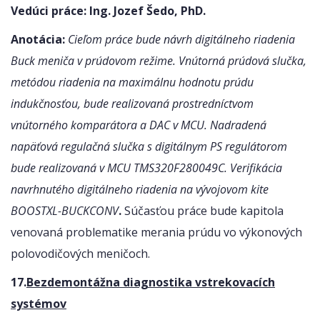
Vedúci práce: Ing. Jozef Šedo, PhD.
Anotácia:
Cieľom práce bude návrh digitálneho riadenia
Buck meniča v prúdovom režime. Vnútorná prúdová slučka,
metódou riadenia na maximálnu hodnotu prúdu
indukčnosťou, bude realizovaná prostredníctvom
vnútorného komparátora a DAC v MCU. Nadradená
napäťová regulačná slučka s digitálnym PS regulátorom
bude realizovaná v MCU TMS320F280049C. Verifikácia
navrhnutého digitálneho riadenia na vývojovom kite
BOOSTXL-BUCKCONV
.
Súčasťou práce bude kapitola
venovaná problematike merania prúdu vo výkonových
polovodičových meničoch.
17.
Bezdemontážna diagnostika vstrekovacích
systémov