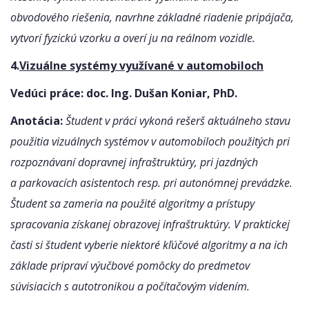
obvodového riešenia, navrhne základné riadenie pripájača,
vytvorí fyzickú vzorku a overí ju na reálnom vozidle.
4.
Vizuálne systémy využívané v automobiloch
Vedúci práce: doc. Ing. Dušan Koniar, PhD.
Anotácia:
Študent v práci vykoná rešerš aktuálneho stavu
použitia vizuálnych systémov v automobiloch použitých pri
rozpoznávaní dopravnej infraštruktúry, pri jazdných
a parkovacích asistentoch resp. pri autonómnej prevádzke.
Študent sa zameria na použité algoritmy a prístupy
spracovania získanej obrazovej infraštruktúry. V praktickej
časti si študent vyberie niektoré kľúčové algoritmy a na ich
základe pripraví výučbové pomôcky do predmetov
súvisiacich s autotronikou a počítačovým videním.