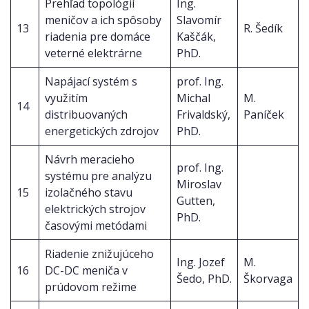
Prehľad topológií
Ing.
meničov a ich spôsoby
Slavomír
13
R. Šedík
riadenia pre domáce
Kaščák,
veterné elektrárne
PhD.
Napájací systém s
prof. Ing.
využitím
Michal
M.
14
distribuovaných
Frivaldský,
Paníček
energetických zdrojov
PhD.
Návrh meracieho
prof. Ing.
systému pre analýzu
Miroslav
15
izolačného stavu
Gutten,
elektrických strojov
PhD.
časovými metódami
Riadenie znižujúceho
Ing. Jozef
M.
16
DC-DC meniča v
Šedo, PhD.
Škorvaga
prúdovom režime