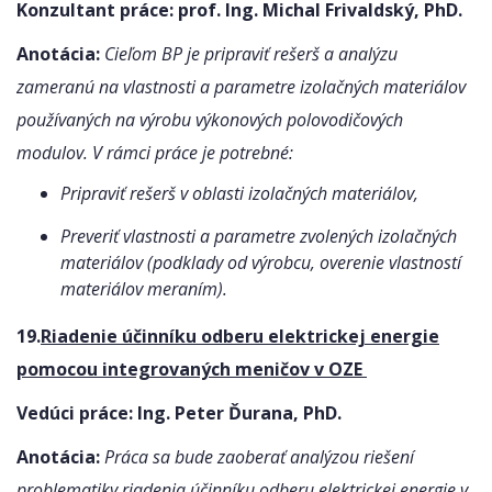
Konzultant práce: prof. Ing. Michal Frivaldský, PhD.
Anotácia:
Cieľom BP je pripraviť rešerš a analýzu
zameranú na vlastnosti a parametre izolačných materiálov
používaných na výrobu výkonových polovodičových
modulov. V rámci práce je potrebné:
Pripraviť rešerš v oblasti izolačných materiálov,
Preveriť vlastnosti a parametre zvolených izolačných
materiálov (podklady od výrobcu, overenie vlastností
materiálov meraním).
19.
Riadenie účinníku odberu elektrickej energie
pomocou integrovaných meničov v OZE
Vedúci práce:
Ing. Peter Ďurana, PhD.
Anotácia:
Práca sa bude zaoberať analýzou riešení
problematiky riadenia účinníku odberu elektrickej energie v