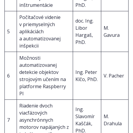
inštrumentácie
PhD.
Počítačové videnie
doc. Ing.
v priemyselných
Libor
M.
5
aplikáciách
Hargaš,
Gavura
a automatizovanej
PhD.
inšpekcii
Možnosti
automatizovanej
detekcie objektov
Ing. Peter
6
V. Pacher
strojovým učením na
Klčo, PhD.
platforme Raspberry
PI
Riadenie dvoch
Ing.
viacfázových
Slavomír
M.
7
asynchrónnych
Kaščák,
Drahula
motorov napájaných z
PhD.