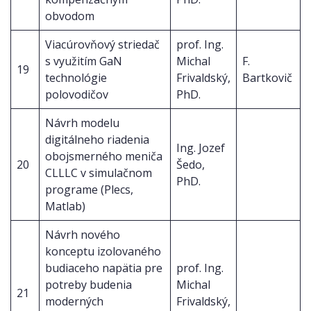
obvodom
Viacúrovňový striedač
prof. Ing.
s využitím GaN
Michal
F.
19
technológie
Frivaldský,
Bartkovič
polovodičov
PhD.
Návrh modelu
digitálneho riadenia
Ing. Jozef
obojsmerného meniča
20
Šedo,
CLLLC v simulačnom
PhD.
programe (Plecs,
Matlab)
Návrh nového
konceptu izolovaného
budiaceho napätia pre
prof. Ing.
potreby budenia
Michal
21
moderných
Frivaldský,