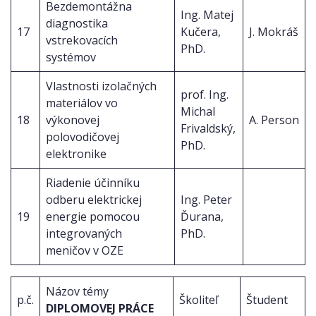
Bezdemontážna
Ing. Matej
diagnostika
17
Kučera,
J. Mokráš
vstrekovacích
PhD.
systémov
Vlastnosti izolačných
prof. Ing.
materiálov vo
Michal
18
výkonovej
A. Person
Frivaldský,
polovodičovej
PhD.
elektronike
Riadenie účinníku
odberu elektrickej
Ing. Peter
19
energie pomocou
Ďurana,
integrovaných
PhD.
meničov v OZE
Názov témy
p.č.
Školiteľ
Študent
DIPLOMOVEJ PRÁCE