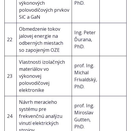
výkonových
PhD.
polovodičových prvkov
SiC a GaN
Obmedzenie tokov
Ing. Peter
jalovej energie na
22
Ďurana,
odberných miestach
PhD.
so zapojeným OZE
Vlastnosti izolačných
prof. Ing.
materiálov vo
Michal
23
výkonovej
Frivaldský,
polovodičovej
PhD.
elektronike
Návrh meracieho
prof. Ing.
systému pre
Miroslav
24
frekvenčnú analýzu
Gutten,
vinutí elektrických
PhD.
strojov