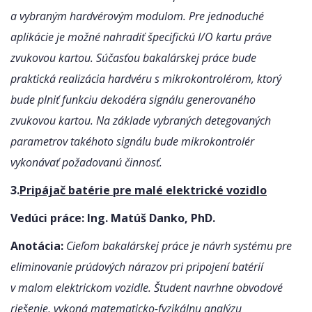
a vybraným hardvérovým modulom. Pre jednoduché
aplikácie je možné nahradiť špecifickú I/O kartu práve
zvukovou kartou. Súčasťou bakalárskej práce bude
praktická realizácia hardvéru s mikrokontrolérom, ktorý
bude plniť funkciu dekodéra signálu generovaného
zvukovou kartou. Na základe vybraných detegovaných
parametrov takéhoto signálu bude mikrokontrolér
vykonávať požadovanú činnosť.
3.
Pripájač batérie pre malé elektrické vozidlo
Vedúci práce: Ing. Matúš Danko, PhD.
Anotácia:
Cieľom bakalárskej práce je návrh systému pre
eliminovanie prúdových nárazov pri pripojení batérií
v malom elektrickom vozidle. Študent navrhne obvodové
riešenie, vykoná matematicko-fyzikálnu analýzu