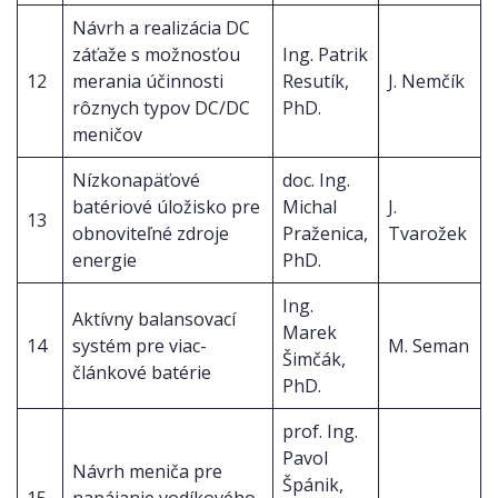
Návrh a realizácia DC
záťaže s možnosťou
Ing. Patrik
12
merania účinnosti
Resutík,
J. Nemčík
rôznych typov DC/DC
PhD.
meničov
Nízkonapäťové
doc. Ing.
batériové úložisko pre
Michal
J.
13
obnoviteľné zdroje
Praženica,
Tvarožek
energie
PhD.
Ing.
Aktívny balansovací
Marek
14
systém pre viac-
M. Seman
Šimčák,
článkové batérie
PhD.
prof. Ing.
Pavol
Návrh meniča pre
Špánik,
15
napájanie vodíkového