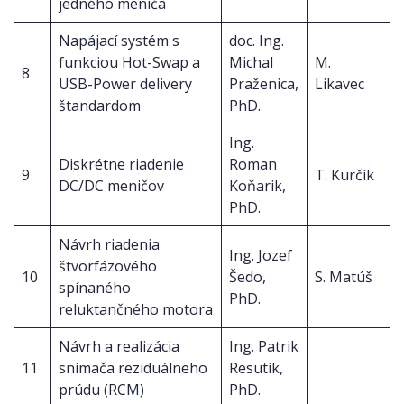
jedného meniča
Napájací systém s
doc. Ing.
funkciou Hot-Swap a
Michal
M.
8
USB-Power delivery
Praženica,
Likavec
štandardom
PhD.
Ing.
Diskrétne riadenie
Roman
9
T. Kurčík
DC/DC meničov
Koňarik,
PhD.
Návrh riadenia
Ing. Jozef
štvorfázového
10
Šedo,
S. Matúš
spínaného
PhD.
reluktančného motora
Návrh a realizácia
Ing. Patrik
11
snímača reziduálneho
Resutík,
prúdu (RCM)
PhD.