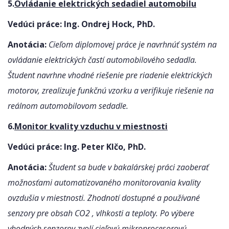
5.
Ovládanie elektrických sedadiel automobilu
Vedúci práce: Ing. Ondrej Hock, PhD.
Anotácia:
Cieľom diplomovej práce je navrhnúť systém na
ovládanie elektrických častí automobilového sedadla.
Študent navrhne vhodné riešenie pre riadenie elektrických
motorov, zrealizuje funkčnú vzorku a verifikuje riešenie na
reálnom automobilovom sedadle.
6.
Monitor kvality vzduchu v miestnosti
Vedúci práce: Ing. Peter Klčo, PhD.
Anotácia:
Študent sa bude v bakalárskej práci zaoberať
možnosťami automatizovaného monitorovania kvality
ovzdušia v miestnosti. Zhodnotí dostupné a používané
senzory pre obsah CO2 , vlhkosti a teploty. Po výbere
vhodných senzorov zvolí cieľovú mikroprocesorovú