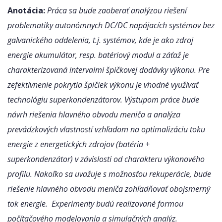
Anotácia:
Práca sa bude zaoberať analýzou riešení
problematiky autonómnych DC/DC napájacích systémov bez
galvanického oddelenia, t.j. systémov, kde je ako zdroj
energie akumulátor, resp. batériový modul a záťaž je
charakterizovaná intervalmi špičkovej dodávky výkonu. Pre
zefektívnenie pokrytia špičiek výkonu je vhodné využívať
technológiu superkondenzátorov. Výstupom práce bude
návrh riešenia hlavného obvodu meniča a analýza
prevádzkových vlastností vzhľadom na optimalizáciu toku
energie z energetických zdrojov (batéria +
superkondenzátor) v závislosti od charakteru výkonového
profilu. Nakoľko sa uvažuje s možnosťou rekuperácie, bude
riešenie hlavného obvodu meniča zohľadňovať obojsmerný
tok energie. Experimenty budú realizované formou
počítačového modelovania a simulačných analýz.