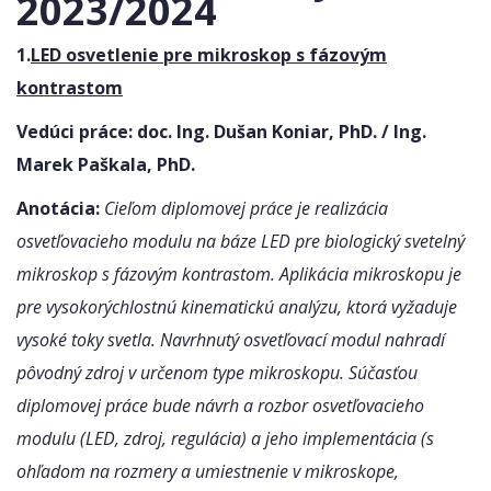
2023/2024
1.
LED osvetlenie pre mikroskop s fázovým
kontrastom
Vedúci práce: doc. Ing. Dušan Koniar, PhD. / Ing.
Marek Paškala, PhD.
Anotácia:
Cieľom diplomovej práce je realizácia
osvetľovacieho modulu na báze LED pre biologický svetelný
mikroskop s fázovým kontrastom. Aplikácia mikroskopu je
pre vysokorýchlostnú kinematickú analýzu, ktorá vyžaduje
vysoké toky svetla. Navrhnutý osvetľovací modul nahradí
pôvodný zdroj v určenom type mikroskopu. Súčasťou
diplomovej práce bude návrh a rozbor osvetľovacieho
modulu (LED, zdroj, regulácia) a jeho implementácia (s
ohľadom na rozmery a umiestnenie v mikroskope,