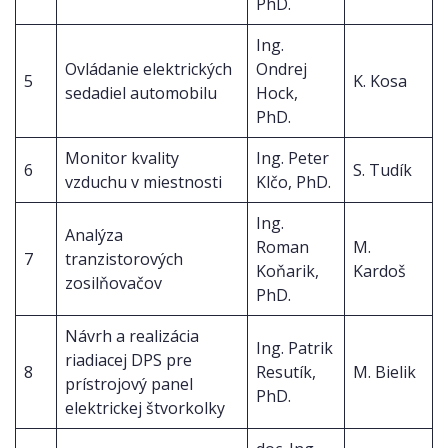
PhD.
Ing.
Ovládanie elektrických
Ondrej
5
K. Kosa
sedadiel automobilu
Hock,
PhD.
Monitor kvality
Ing. Peter
6
S. Tudík
vzduchu v miestnosti
Klčo, PhD.
Ing.
Analýza
Roman
M.
7
tranzistorových
Koňarik,
Kardoš
zosilňovačov
PhD.
Návrh a realizácia
Ing. Patrik
riadiacej DPS pre
8
Resutík,
M. Bielik
prístrojový panel
PhD.
elektrickej štvorkolky